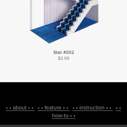
Stair #002
$3.99
• • about • •
• • feature • •
• • instruction • •
• •
how-to • •